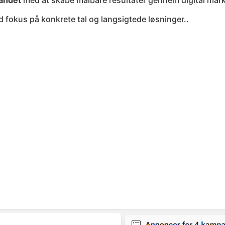
landet
med at skabe målbare resultater gennem digital marke
d fokus på konkrete tal og langsigtede løsninger..