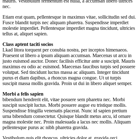
mauris. Vestibulum fermentum est nulla, a accumsan libero ultrices
nec.
Etiam erat quam, pellentesque in maximus vitae, sollicitudin sed dui.
Fusce blandit turpis nec aliquam pharetra. Suspendisse imperdiet
molestie imperdiet. Pellentesque imperdiet magna tincidunt, ultricies
tellus at, aliquet sapien.
Class aptent taciti socios
Lkad litora torquent per conubia nostra, per inceptos himenaeos.
Praesent ut libero a ipsum aliquam accumsan. Maecenas ut arcu in
justo euismod auctor. Donec facilisis efficitur ante a suscipit. Mauris
maximus eu odio ac euismod. Maecenas faucibus turpis sed posuere
volutpat. Sed tincidunt luctus massa ac aliquam. Integer tincidunt
purus et diam dapibus, a rhoncus magna congue. Ut ut turpis
suscipit massa mollis gravida. Proin ut dui in libero aliquet semper.
Morbi a felis sapien
bibendum hendrerit elit, vitae posuere sem pharetra nec. Morbi
suscipit suscipit luctus. Morbi posuere augue eu tristique mollis.
Suspendisse fringilla venenatis placerat. Nunc id sapien pretium
urna bibendum consectetur. Quisque blandit metus arcu, id ornare
magna molestie nec. Proin malesuada a lacus nec mollis. Aliquam
pellentesque purus ac nibh pharetra gravida.
Vestibulum quis elit rhoncus, ultricies dolor at, gravida orci.