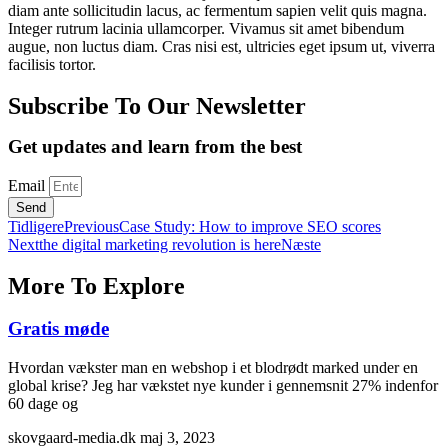
diam ante sollicitudin lacus, ac fermentum sapien velit quis magna.
Integer rutrum lacinia ullamcorper. Vivamus sit amet bibendum
augue, non luctus diam. Cras nisi est, ultricies eget ipsum ut, viverra
facilisis tortor.
Subscribe To Our Newsletter
Get updates and learn from the best
Email
Send
Tidligere
Previous
Case Study: How to improve SEO scores
Next
the digital marketing revolution is here
Næste
More To Explore
Gratis møde
Hvordan vækster man en webshop i et blodrødt marked under en
global krise? Jeg har vækstet nye kunder i gennemsnit 27% indenfor
60 dage og
skovgaard-media.dk
maj 3, 2023