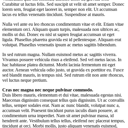
Curabitur ut luctus felis. Sed suscipit ut velit sit amet semper. Donec
lorem sem, feugiat eget laoreet in, semper non elit. Ut accumsan
lacus eu tellus venenatis tincidunt. Suspendisse at mauris.
Nulla vel ante eu leo rhoncus condimentum vitae et elit. Etiam vitae
elementum orci. Aliquam quam turpis, malesuada non ultrices ac,
mollis ut dui. Donec eu nisl ut sapien feugiat accumsan ut eget
ligula. Phasellus pharetra gravida est id pellentesque. Aliquam erat
volutpat. Phasellus venenatis ipsum ac metus sagittis bibendum.
In sed rutrum magna. Nullam euismod metus ac sagittis viverra.
Vivamus posuere vehicula risus a eleifend. Sed vel metus lacus. In
hac habitasse platea dictumst. Morbi lacinia fermentum mi eget
auctor. Aenean vehicula odio justo, ut gravida ex porttitor eu. Fusce
sed blandit mauris, in tempus nisl. Sed rutrum elit non ante rhoncus,
vel luctus neque pretium.
Cras nec magna nec neque pulvinar commodo.
Duis libero mauris, elementum et dui vitae, malesuada egestas nisi.
Maecenas dignissim consequat tellus quis dignissim. Ut ac convallis
tellus, semper sodales erat. Nam ac nunc blandit, volutpat nunc a,
accumsan velit. Praesent tincidunt purus iaculis diam posuere, at
condimentum urna imperdiet. Nam sit amet pulvinar massa, id
hendrerit ante. Vestibulum tellus tellus, eleifend nec placerat tempus,
tincidunt at orci. Morbi mollis, justo aliquam venenatis euismod,