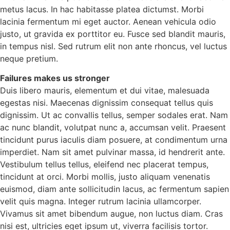
metus lacus. In hac habitasse platea dictumst. Morbi
lacinia fermentum mi eget auctor. Aenean vehicula odio
justo, ut gravida ex porttitor eu. Fusce sed blandit mauris,
in tempus nisl. Sed rutrum elit non ante rhoncus, vel luctus
neque pretium.
Failures makes us stronger
Duis libero mauris, elementum et dui vitae, malesuada
egestas nisi. Maecenas dignissim consequat tellus quis
dignissim. Ut ac convallis tellus, semper sodales erat. Nam
ac nunc blandit, volutpat nunc a, accumsan velit. Praesent
tincidunt purus iaculis diam posuere, at condimentum urna
imperdiet. Nam sit amet pulvinar massa, id hendrerit ante.
Vestibulum tellus tellus, eleifend nec placerat tempus,
tincidunt at orci. Morbi mollis, justo aliquam venenatis
euismod, diam ante sollicitudin lacus, ac fermentum sapien
velit quis magna. Integer rutrum lacinia ullamcorper.
Vivamus sit amet bibendum augue, non luctus diam. Cras
nisi est, ultricies eget ipsum ut, viverra facilisis tortor.