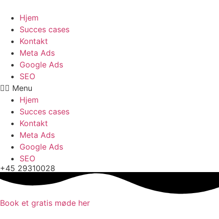
Videre
til
Hjem
indhold
Succes cases
Kontakt
Meta Ads
Google Ads
SEO
Menu
Hjem
Succes cases
Kontakt
Meta Ads
Google Ads
SEO
+45 29310028
Book et gratis møde her