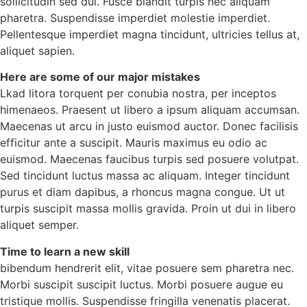
sollicitudin sed dui. Fusce blandit turpis nec aliquam
pharetra. Suspendisse imperdiet molestie imperdiet.
Pellentesque imperdiet magna tincidunt, ultricies tellus at,
aliquet sapien.
Here are some of our major mistakes
Lkad litora torquent per conubia nostra, per inceptos
himenaeos. Praesent ut libero a ipsum aliquam accumsan.
Maecenas ut arcu in justo euismod auctor. Donec facilisis
efficitur ante a suscipit. Mauris maximus eu odio ac
euismod. Maecenas faucibus turpis sed posuere volutpat.
Sed tincidunt luctus massa ac aliquam. Integer tincidunt
purus et diam dapibus, a rhoncus magna congue. Ut ut
turpis suscipit massa mollis gravida. Proin ut dui in libero
aliquet semper.
Time to learn a new skill
bibendum hendrerit elit, vitae posuere sem pharetra nec.
Morbi suscipit suscipit luctus. Morbi posuere augue eu
tristique mollis. Suspendisse fringilla venenatis placerat.